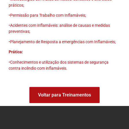
práticos;
•Permissão para Trabalho com Inflamáveis;
•Acidentes com inflamáveis: análise de causas e medidas
preventivas;
•Planejamento de Resposta a emergências com Inflamáveis;
Prática:
•Conhecimentos e utilização dos sistemas de segurança
contra incêndio com inflamáveis.
Voltar para Treinamentos